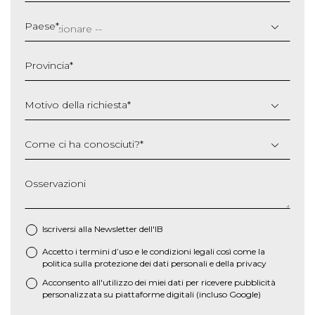
GG
slash
Paese
*
MM
slash
Provincia
*
AAAA
Motivo della richiesta
*
Come ci ha conosciuti?
*
Osservazioni
Iscriversi alla Newsletter dell'IB
Accetto i termini d’uso e le
condizioni legali
così come la
*
politica sulla protezione dei dati personali e della privacy
Acconsento all'utilizzo dei miei dati per ricevere pubblicità
personalizzata su piattaforme digitali (incluso Google)