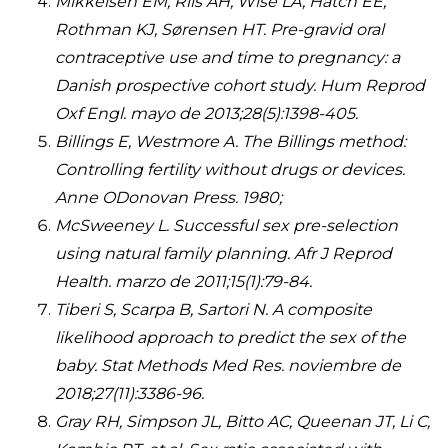
Mikkelsen EM, Riis AH, Wise LA, Hatch EE,
Rothman KJ, Sørensen HT. Pre-gravid oral
contraceptive use and time to pregnancy: a
Danish prospective cohort study. Hum Reprod
Oxf Engl. mayo de 2013;28(5):1398-405.
Billings E, Westmore A. The Billings method:
Controlling fertility without drugs or devices.
Anne ODonovan Press. 1980;
McSweeney L. Successful sex pre-selection
using natural family planning. Afr J Reprod
Health. marzo de 2011;15(1):79-84.
Tiberi S, Scarpa B, Sartori N. A composite
likelihood approach to predict the sex of the
baby. Stat Methods Med Res. noviembre de
2018;27(11):3386-96.
Gray RH, Simpson JL, Bitto AC, Queenan JT, Li C,