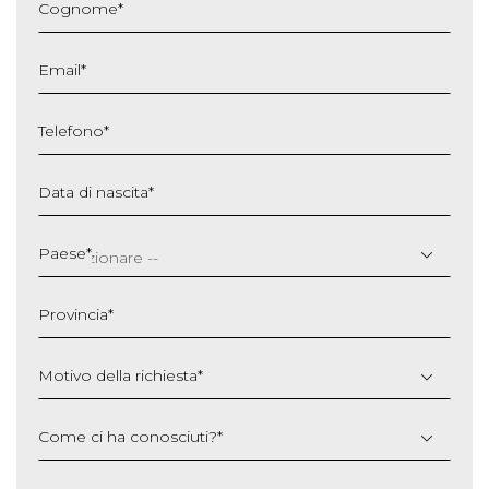
Cognome
*
Email
*
Telefono
*
Data di nascita
*
GG
slash
Paese
*
MM
slash
Provincia
*
AAAA
Motivo della richiesta
*
Come ci ha conosciuti?
*