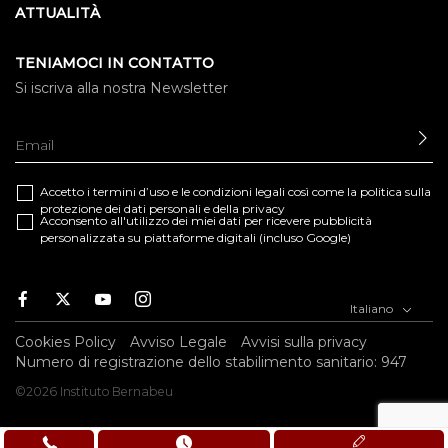
ATTUALITÀ
TENIAMOCI IN CONTATTO
Si iscriva alla nostra Newsletter
IN
Accetto i termini d’uso e le
condizioni legali
così come la
politica sulla
protezione dei dati personali e della privacy
Acconsento all'utilizzo dei miei dati per ricevere pubblicità
personalizzata su piattaforme digitali (incluso Google)
Facebook
Twitter
Youtube
Instagram
Italiano
Cookies Policy
Avviso Legale
Avvisi sulla privacy
Numero di registrazione dello stabilimento sanitario: 947
©2026 Instituto Bernabeu