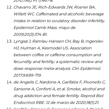
2010;116(2 Pt 1):467-8.
Chavarro JE, Rich-Edwards JW, Rosner BA,
Willett WC. Caffeinated and alcoholic beverage
intake in relation to ovulatory disorder infertility.
Epidemiol Camb Mass. mayo de
2009;20(3):374-81.
Lyngsø J, Ramlau-Hansen CH, Bay B, Ingerslev
HJ, Hulman A, Kesmodel US. Association
between coffee or caffeine consumption and
fecundity and fertility: a systematic review and
dose-response meta-analysis. Clin Epidemiol.
2017;9:699-719.
de Angelis C, Nardone A, Garifalos F, Pivonello C,
Sansone A, Conforti A, et al. Smoke, alcohol and
drug addiction and female fertility. Reprod Biol
Endocrinol RBE. 12 de marzo de 2020;18(1):21.