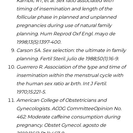
Kambic RT, et al. Sex ratio associated with
timing of insemination and length of the
follicular phase in planned and unplanned
pregnancies during use of natural family
planning. Hum Reprod Oxf Engl. mayo de
1998;13(5):1397-400.
Carson SA. Sex selection: the ultimate in family
planning. Fertil Steril. julio de 1988;50(1):16-9.
Guerrero R. Association of the type and time of
insemination within the menstrual cycle with
the human sex ratio ar brth. Int J Fertil.
1970;15:221-5.
American College of Obstetricians and
Gynecologists. ACOG CommitteeOpinion No.
462: Moderate caffeine consumption during
pregnancy. Obstet Gynecol. agosto de