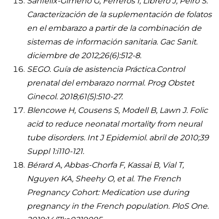
Sanfélix-Gimeno G, Ferreros I, Librero J, Peiró S.
Caracterización de la suplementación de folatos
en el embarazo a partir de la combinación de
sistemas de información sanitaria. Gac Sanit.
diciembre de 2012;26(6):512-8.
SEGO. Guía de asistencia Práctica.Control
prenatal del embarazo normal. Prog Obstet
Ginecol. 2018;61(5):510-27.
Blencowe H, Cousens S, Modell B, Lawn J. Folic
acid to reduce neonatal mortality from neural
tube disorders. Int J Epidemiol. abril de 2010;39
Suppl 1:i110-121.
Bérard A, Abbas-Chorfa F, Kassai B, Vial T,
Nguyen KA, Sheehy O, et al. The French
Pregnancy Cohort: Medication use during
pregnancy in the French population. PloS One.