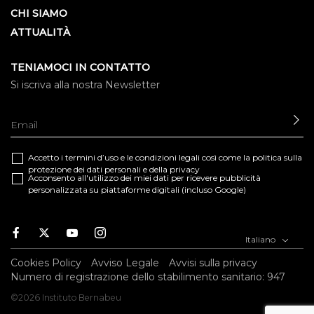
CHI SIAMO
ATTUALITÀ
TENIAMOCI IN CONTATTO
Si iscriva alla nostra Newsletter
IN
Accetto i termini d’uso e le
condizioni legali
così come la
politica sulla
protezione dei dati personali e della privacy
Acconsento all'utilizzo dei miei dati per ricevere pubblicità
personalizzata su piattaforme digitali (incluso Google)
Facebook
Twitter
Youtube
Instagram
Italiano
Cookies Policy
Avviso Legale
Avvisi sulla privacy
Numero di registrazione dello stabilimento sanitario: 947
©2026 Instituto Bernabeu