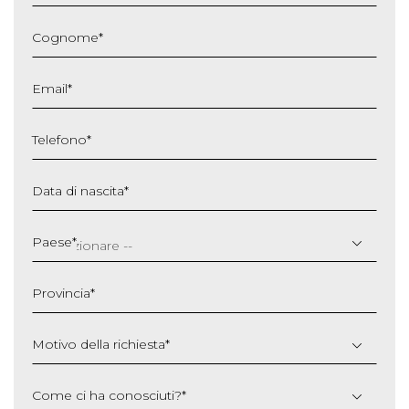
Cognome
*
Email
*
Telefono
*
Data di nascita
*
GG
slash
Paese
*
MM
slash
Provincia
*
AAAA
Motivo della richiesta
*
Come ci ha conosciuti?
*