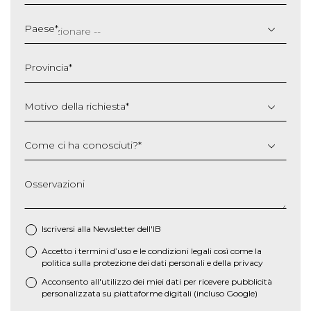
GG
slash
Paese
*
MM
slash
Provincia
*
AAAA
Motivo della richiesta
*
Come ci ha conosciuti?
*
Osservazioni
Iscriversi alla Newsletter dell'IB
Accetto i termini d’uso e le
condizioni legali
così come la
*
politica sulla protezione dei dati personali e della privacy
Acconsento all'utilizzo dei miei dati per ricevere pubblicità
personalizzata su piattaforme digitali (incluso Google)