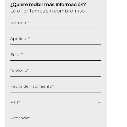
¿Quiere recibir más información?
Le orientamos sin compromiso
Nombre
*
Apellidos
*
Email
*
Teléfono
*
Fecha de nacimiento
*
DD
barra
País
*
MM
barra
Provincia
*
AAAA