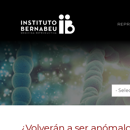
REPR
Mes
¿Volverán a ser anómal