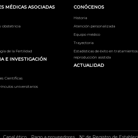
S MÉDICAS ASOCIADAS
CONÓCENOS
Historia
obstetricia
Atención personalizada
Equipo médico
Trayectoria
ía de la Fertilidad
Estadísticas de éxito en tratamientos
reproducción asistida
A E INVESTIGACIÓN
ACTUALIDAD
s Científicas
ínculos universitarios
Canal ético
Pago a proveedores
Nº de Registro de Establec