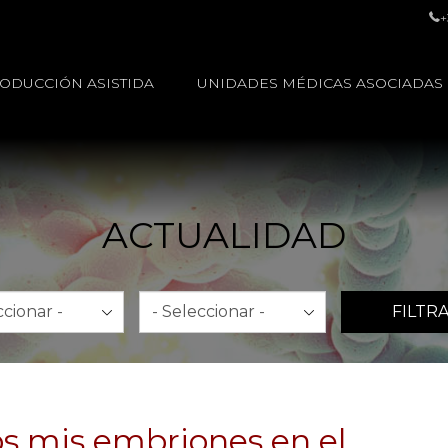
+
ODUCCIÓN ASISTIDA
UNIDADES MÉDICAS ASOCIADAS
ACTUALIDAD
Año
FILTR
os mis embriones en el