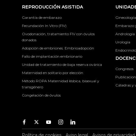
REPRODUCCIÓN ASISTIDA
UNIDADE
Garantía de embarazo
Ginecología
Fecundación In Vitro (FIV)
Embarazo y 
Ovodonación, tratamiento FIV con óvulos
Andrología
donados
Urología
Adopción de embriones. Embrioadopción
Endocrinolog
Fallo de implantación embrionario
DOCENCI
Unidad de tratamiento de baja reserva ovárica
Congresos
Maternidad en solitario por elección
Publicacione
Método ROPA Maternidad lésbica, bisexual y
Cátedras y v
transgénero
Congelación de óvulos
Facebook
Twitter
Youtube
Instagram
Youtube
Política de cookies
Aviso legal
Avisos de privacidad