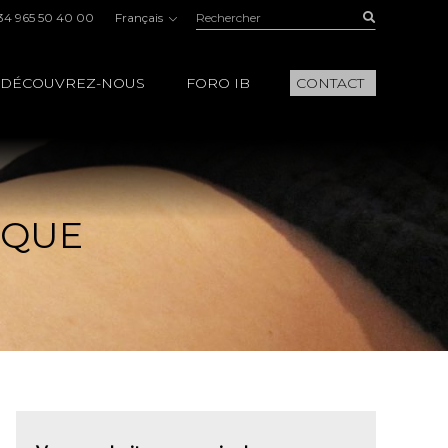
Rechercher:
Buscar
34 965 50 40 00
Français
DÉCOUVREZ-NOUS
FORO IB
CONTACT
IQUE