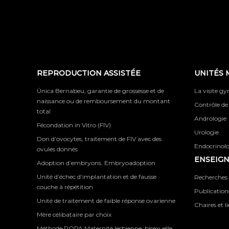
REPRODUCTION ASSISTÉE
UNITÉS 
Única Bernabeu, garantie de grossesse et de
La visite g
naissance ou de remboursement du montant
Contrôle de
total
Andrologie
Fécondation in Vitro (FIV)
Urologie
Don d’ovocytes, traitement de FIV avec des
Endocrinolog
ovules donnés
ENSEIG
Adoption d’embryons. Embryoadoption
Unité d’échec d’implantation et de fausse
Recherches 
couche à répétition
Publications
Unité de traitement de faible réponse ovarienne
Chaires et l
Mère célibataire par choix
Méthode ROPA Maternité lesbienne, bisexuelle