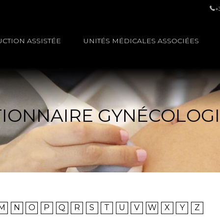
+
CTION ASSISTÉE
UNITÉS MÉDICALES ASSOCIÉES
TIONNAIRE GYNÉCOLOG
M
N
O
P
Q
R
S
T
U
V
W
X
Y
Z