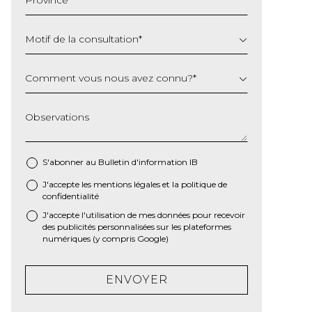
AAAA
Motif de la consultation
*
Comment vous nous avez connu?
*
Observations
S'abonner au Bulletin d'information IB
J'accepte les
mentions légales
et la
politique de
*
confidentialité
J'accepte l'utilisation de mes données pour recevoir
des publicités personnalisées sur les plateformes
numériques (y compris Google)
ENVOYER