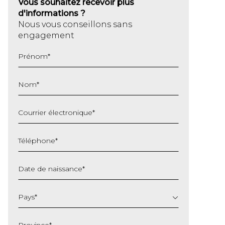
Vous souhaitez recevoir plus
d'informations ?
Nous vous conseillons sans
engagement
Prénom
*
Nom
*
Courrier électronique
*
Téléphone
*
Date de naissance
*
JJ
slash
Pays
*
MM
slash
Province
*