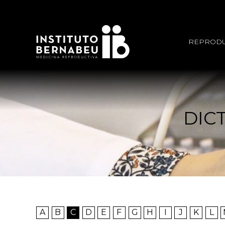
REPRODU
DIC
A
B
C
D
E
F
G
H
I
J
K
L