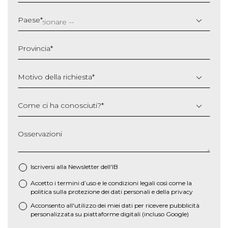
GG
slash
Paese
*
MM
slash
Provincia
*
AAAA
Motivo della richiesta
*
Come ci ha conosciuti?
*
Osservazioni
Iscriversi alla Newsletter dell'IB
Accetto i termini d’uso e le
condizioni legali
così come la
*
politica sulla protezione dei dati personali e della privacy
Acconsento all'utilizzo dei miei dati per ricevere pubblicità
personalizzata su piattaforme digitali (incluso Google)