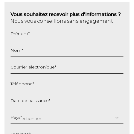
Vous souhaitez recevoir plus d'informations ?
Nous vous conseillons sans engagement
Prénom
*
Nom
*
Courrier électronique
*
Téléphone
*
Date de naissance
*
JJ
slash
Pays
*
MM
slash
Province
*