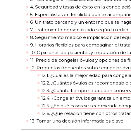
4.
Seguridad y tasas de éxito en la congelaci
5.
Especialistas en fertilidad que te acompañ
6.
Un trato cercano y un entorno que te hag
7.
Tratamiento personalizado según tu edad, r
8.
Seguimiento médico e implicación del equi
9.
Horarios flexibles para compaginar el trata
10.
Opiniones de pacientes y reputación de la 
11.
Precio de congelar óvulos y opciones de f
12.
Preguntas frecuentes sobre congelar óvu
12.1.
¿Cuál es la mejor edad para congela
12.2.
¿Cuántos óvulos es recomendable 
12.3.
¿Cuánto tiempo se pueden conserva
12.4.
¿Congelar óvulos garantiza un emb
12.5.
¿En qué casos se recomienda conge
12.6.
¿Qué relación tiene con otros tratam
13.
Tomar una decisión informada es clave