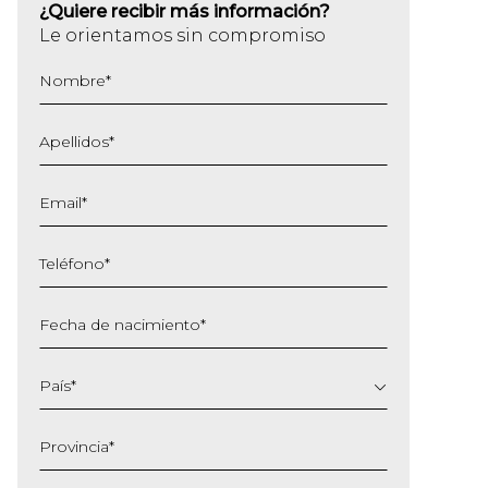
¿Quiere recibir más información?
Le orientamos sin compromiso
Nombre
*
Apellidos
*
Email
*
Teléfono
*
Fecha de nacimiento
*
DD
barra
País
*
MM
barra
Provincia
*
AAAA