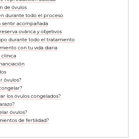
ón de óvulos
en durante todo el proceso
a sentir acompañada
eserva ovárica y objetivos
po durante todo el tratamiento
miento con tu vida diaria
clínica
inanciación
los
r óvulos?
congelar?
r los óvulos congelados?
arazo?
lar óvulos?
ientos de fertilidad?