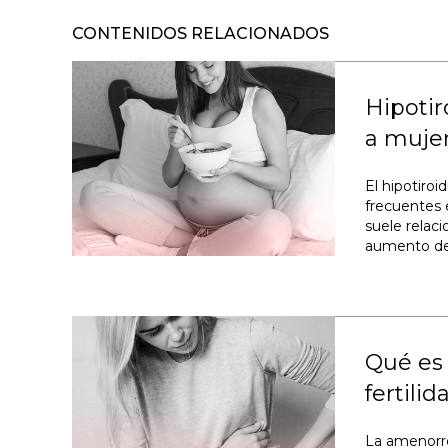
CONTENIDOS RELACIONADOS
Hipotir
a muje
El hipotiro
frecuentes
suele relac
aumento de p
Qué es 
fertili
La amenorre