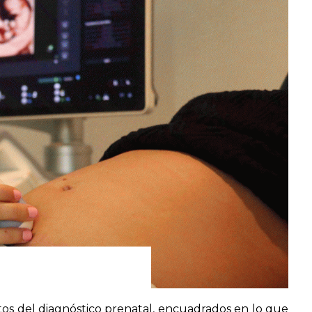
tos del
diagnóstico prenatal
, encuadrados en lo que