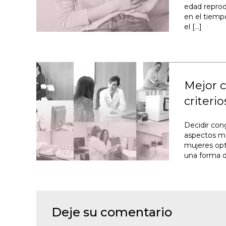
edad reprod
en el tiempo
el […]
Mejor c
criteri
Decidir con
aspectos mé
mujeres opt
una forma d
Deje su comentario