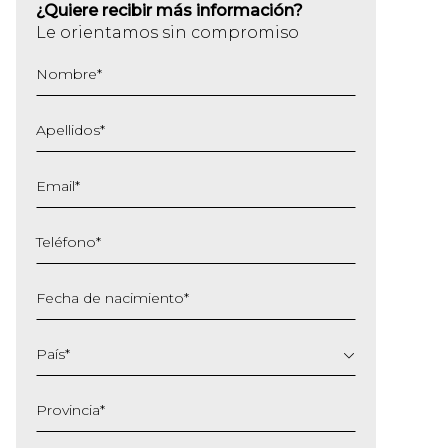
¿Quiere recibir más información?
Le orientamos sin compromiso
Nombre
*
Apellidos
*
Email
*
Teléfono
*
Fecha de nacimiento
*
DD
barra
País
*
MM
barra
Provincia
*
AAAA