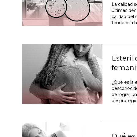
La calidad 
últimas déc
calidad del 
tendencia h
Esteril
femeni
¿Qué es la e
desconocido
de lograr u
desprotegid
Qué es 