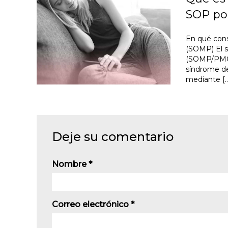
SOP p
En qué cons
(SOMP) El s
(SOMP/PMOS
síndrome de
mediante [
Deje su comentario
Nombre
*
Correo electrónico
*