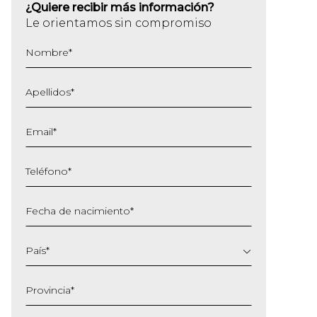
¿Quiere recibir más información?
Le orientamos sin compromiso
Nombre
*
Apellidos
*
Email
*
Teléfono
*
Fecha de nacimiento
*
DD
barra
País
*
MM
barra
Provincia
*
AAAA