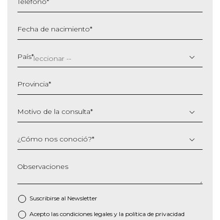
Teléfono
*
Fecha de nacimiento
*
DD
barra
País
*
MM
barra
Provincia
*
AAAA
Motivo de la consulta
*
¿Cómo nos conoció?
*
Observaciones
Suscribirse al
Newsletter
Acepto las
condiciones legales
y la
política de privacidad
*