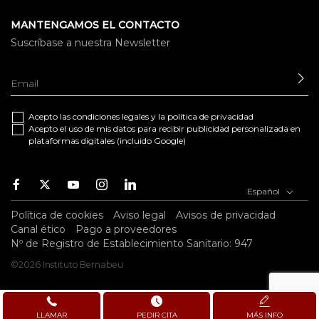
MANTENGAMOS EL CONTACTO
Suscríbase a nuestra Newsletter
EN
Acepto las
condiciones legales
y la
política de privacidad
Acepto el uso de mis datos para recibir publicidad personalizada en
plataformas digitales (incluido Google)
Facebook
Twitter
Youtube
Instagram
Youtube
Español
Política de cookies
Aviso legal
Avisos de privacidad
Canal ético
Pago a proveedores
Nº de Registro de Establecimiento Sanitario: 947
©2026 Instituto Bernabeu
LLAMAR
PEDIR CITA
MÁS INFO