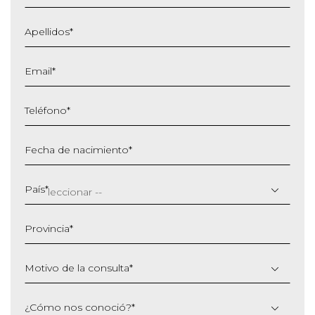
Apellidos
*
Email
*
Teléfono
*
Fecha de nacimiento
*
DD
barra
País
*
MM
barra
Provincia
*
AAAA
Motivo de la consulta
*
¿Cómo nos conoció?
*