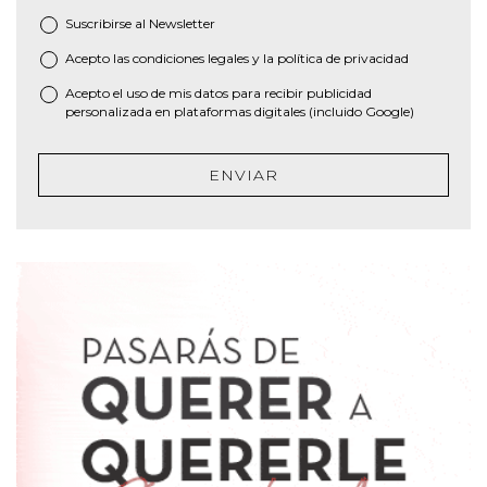
Suscribirse al
Newsletter
Acepto las
condiciones legales
y la
política de privacidad
*
Acepto el uso de mis datos para recibir publicidad
personalizada en plataformas digitales (incluido Google)
ENVIAR