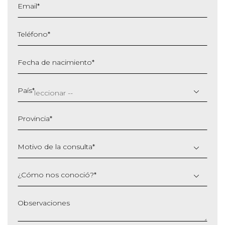
Email
*
Teléfono
*
Fecha de nacimiento
*
DD
barra
País
*
MM
barra
Provincia
*
AAAA
Motivo de la consulta
*
¿Cómo nos conoció?
*
Observaciones