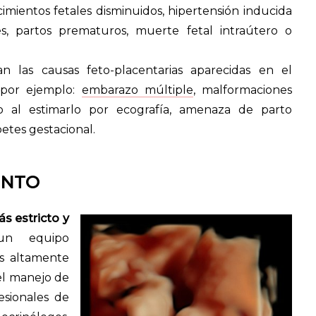
imientos fetales disminuidos, hipertensión inducida
es, partos prematuros, muerte fetal intraútero o
 las causas feto-placentarias aparecidas en el
 por ejemplo:
embarazo múltiple
, malformaciones
o al estimarlo por ecografía, amenaza de parto
betes gestacional.
ENTO
s estricto y
n equipo
as altamente
el manejo de
esionales de