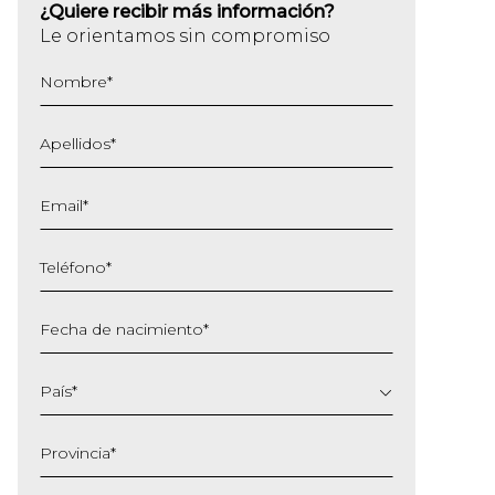
¿Quiere recibir más información?
Le orientamos sin compromiso
Nombre
*
Apellidos
*
Email
*
Teléfono
*
Fecha de nacimiento
*
DD
barra
País
*
MM
barra
Provincia
*
AAAA