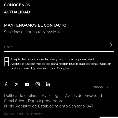
CONÓCENOS
ACTUALIDAD
MANTENGAMOS EL CONTACTO
Suscríbase a nuestra Newsletter
EN
Acepto las
condiciones legales
y la
política de privacidad
Acepto el uso de mis datos para recibir publicidad personalizada en
plataformas digitales (incluido Google)
Facebook
Twitter
Youtube
Instagram
Youtube
Español
Política de cookies
Aviso legal
Avisos de privacidad
Canal ético
Pago a proveedores
Nº de Registro de Establecimiento Sanitario: 947
©2026 Instituto Bernabeu