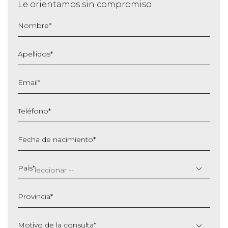
Le orientamos sin compromiso
Nombre
*
Apellidos
*
Email
*
Teléfono
*
Fecha de nacimiento
*
DD
barra
País
*
MM
barra
Provincia
*
AAAA
Motivo de la consulta
*