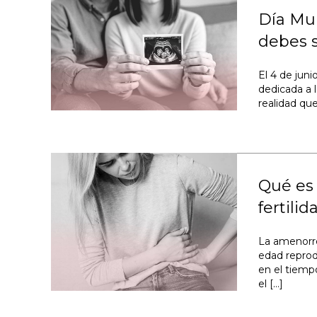
Día Mun
debes 
El 4 de juni
dedicada a l
realidad qu
Qué es 
fertili
La amenorre
edad reprod
en el tiempo
el […]