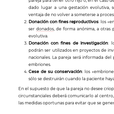
pareja para tener otro hijo o, en el caso 
dado lugar a una gestación evolutiva, 
ventaja de no volver a someterse a proces
Donación con fines reproductivos
: los «
ser
donados
, de forma anónima, a otras 
evolutiva.
Donación con fines de investigación
: 
podrán ser utilizados en proyectos de inve
nacionales. La pareja será informada del
embriones.
Cese de su conservación
: los «embrion
sólo se destruirán cuando la paciente haya
En el supuesto de que la pareja no desee criop
circunstanciales deberá comunicarlo al centro,
las medidas oportunas para evitar que se gene