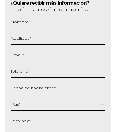
¿Quiere recibir más información?
Le orientamos sin compromiso
Nombre
*
Apellidos
*
Email
*
Teléfono
*
Fecha de nacimiento
*
DD
barra
País
*
MM
barra
Provincia
*
AAAA