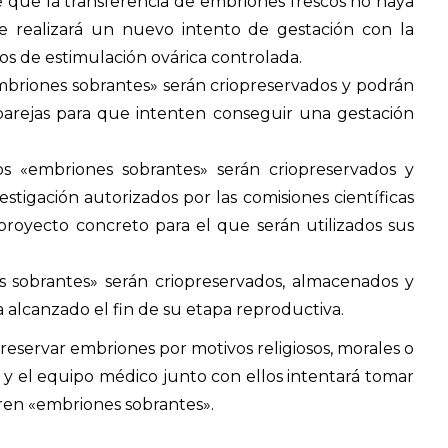
de que la transferencia de embriones frescos no haya
se realizará un nuevo intento de gestación con la
os de estimulación ovárica controlada.
embriones sobrantes» serán criopreservados y podrán
parejas para que intenten conseguir una gestación
los «embriones sobrantes» serán criopreservados y
stigación autorizados por las comisiones científicas
 proyecto concreto para el que serán utilizados sus
es sobrantes» serán criopreservados, almacenados y
 alcanzado el fin de su etapa reproductiva.
reservar embriones por motivos religiosos, morales o
 y el equipo médico junto con ellos intentará tomar
ren «embriones sobrantes».