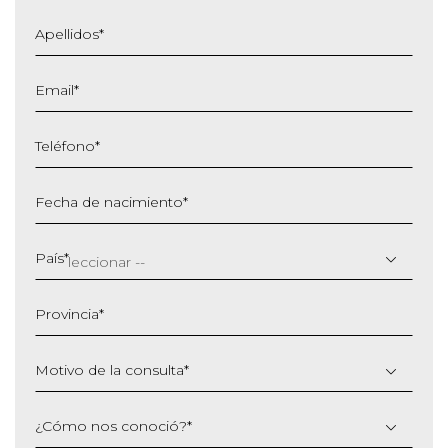
Apellidos
*
Email
*
Teléfono
*
Fecha de nacimiento
*
DD
barra
País
*
MM
barra
Provincia
*
AAAA
Motivo de la consulta
*
¿Cómo nos conoció?
*