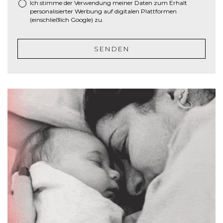
Ich stimme der Verwendung meiner Daten zum Erhalt
h
personalisierter Werbung auf digitalen Plattformen
r
(einschließlich Google) zu.
ä
g
SENDEN
s
t
r
i
c
h
J
J
J
J