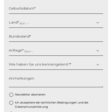
Geburtsdatum
*
T
T
Land
*
S
c
Bundesland
*
h
r
ä
Anfrage
*
g
s
Wie haben Sie uns kennengelernt?
*
t
r
i
Anmerkungen
c
h
M
Newsletter abonieren
M
Ich akzeptiere die
rechtlichen Bedingungen
und die
*
S
Datenschutzerklärung
c