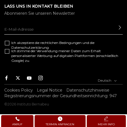
LASS UNS IN KONTAKT BLEIBEN
Abonnieren Sie unseren Newsletter
SE
Ich akzeptiere die
rechtlichen Bedingungen
und die
Datenschutzerklärung
Ich stimme der Verwendung meiner Daten zum Erhalt
personalisierter Werbung auf digitalen Plattformen (einschließlich
Google) zu.
F
T
Y
I
Deutsch
a
w
o
n
c
i
u
s
Cookies Policy
Legal Notice
Datenschutzhinweise
e
t
t
t
Registrierungsnummer der Gesundheitseinrichtung: 947
b
t
u
a
©2026 Instituto Bernabeu
o
e
b
g
o
r
e
r
k
a
m
ANRUF
TERMIN ANFRAGEN
MEHR INFO