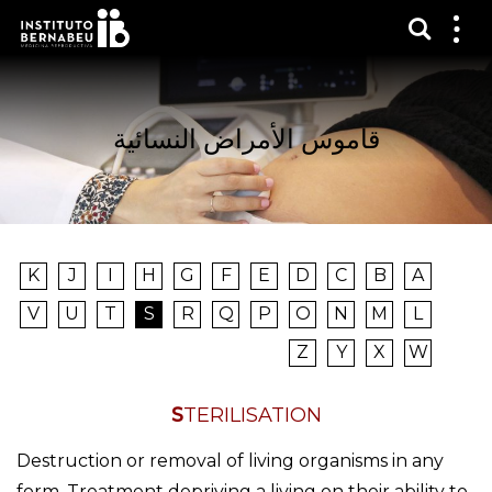
عرض 
قائم
الع
قاموس الأمراض النسائية
K
J
I
H
G
F
E
D
C
B
A
V
U
T
S
R
Q
P
O
N
M
L
Z
Y
X
W
STERILISATION
Destruction or removal of living organisms in any
form. Treatment depriving a living on their ability to