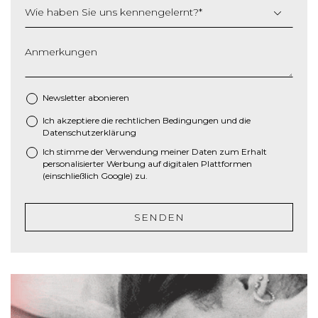
s
Wie haben Sie uns kennengelernt?
*
t
r
i
Anmerkungen
c
h
M
Newsletter abonieren
M
Ich akzeptiere die
rechtlichen Bedingungen
und die
*
S
Datenschutzerklärung
c
Ich stimme der Verwendung meiner Daten zum Erhalt
h
personalisierter Werbung auf digitalen Plattformen
r
(einschließlich Google) zu.
ä
g
SENDEN
s
t
r
i
c
h
J