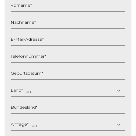
Vorname
*
Nachname
*
E-Mail-Adresse
*
Telefonnummer
*
Geburtsdatum
*
T
T
Land
*
S
c
Bundesland
*
h
r
ä
Anfrage
*
g