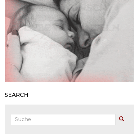
J
J
J
SEARCH
Suche:
Buscar