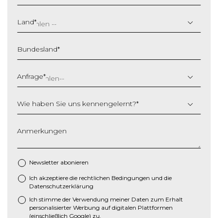
T
T
Land
*
S
c
Bundesland
*
h
r
ä
Anfrage
*
g
s
Wie haben Sie uns kennengelernt?
*
t
r
i
Anmerkungen
c
h
M
Newsletter abonieren
M
Ich akzeptiere die
rechtlichen Bedingungen
und die
*
S
Datenschutzerklärung
c
Ich stimme der Verwendung meiner Daten zum Erhalt
h
personalisierter Werbung auf digitalen Plattformen
r
(einschließlich Google) zu.