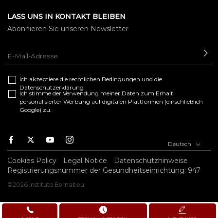
LASS UNS IN KONTAKT BLEIBEN
Abonnieren Sie unseren Newsletter
SE
Ich akzeptiere die
rechtlichen Bedingungen
und die
Datenschutzerklärung
Ich stimme der Verwendung meiner Daten zum Erhalt
personalisierter Werbung auf digitalen Plattformen (einschließlich
Google) zu.
F
T
Y
I
Deutsch
a
w
o
n
c
i
u
s
Cookies Policy
Legal Notice
Datenschutzhinweise
e
t
t
t
Registrierungsnummer der Gesundheitseinrichtung: 947
b
t
u
a
©2026 Instituto Bernabeu
o
e
b
g
o
r
e
r
k
a
m