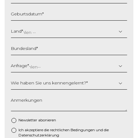
Geburtsdatum
*
T
T
Land
*
S
c
Bundesland
*
h
r
ä
Anfrage
*
g
s
Wie haben Sie uns kennengelernt?
*
t
r
i
Anmerkungen
c
h
M
Newsletter abonieren
M
Ich akzeptiere die
rechtlichen Bedingungen
und die
*
S
Datenschutzerklärung