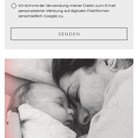
c
Ich stimme der Verwendung meiner Daten zum Erhalt
h
personalisierter Werbung auf digitalen Plattformen
r
(einschließlich Google) zu.
ä
g
SENDEN
s
t
r
i
c
h
J
J
J
J