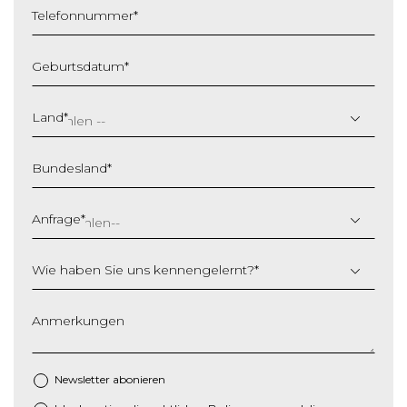
Telefonnummer
*
Geburtsdatum
*
T
T
Land
*
S
c
Bundesland
*
h
r
ä
Anfrage
*
g
s
Wie haben Sie uns kennengelernt?
*
t
r
i
Anmerkungen
c
h
M
Newsletter abonieren
M