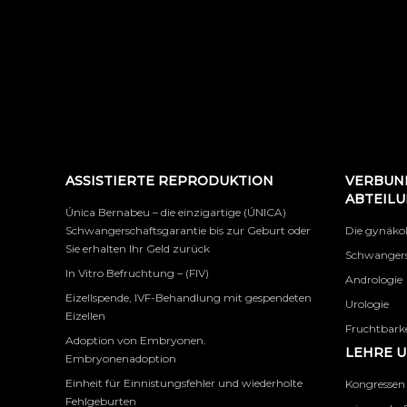
ASSISTIERTE REPRODUKTION
VERBUN
ABTEIL
Única Bernabeu – die einzigartige (ÚNICA)
Schwangerschaftsgarantie bis zur Geburt oder
Die gynäko
Sie erhalten Ihr Geld zurück
Schwangers
In Vitro Befruchtung – (FIV)
Andrologie
Eizellspende, IVF-Behandlung mit gespendeten
Urologie
Eizellen
Fruchtbarke
Adoption von Embryonen.
LEHRE 
Embryonenadoption
Einheit für Einnistungsfehler und wiederholte
Kongressen
Fehlgeburten