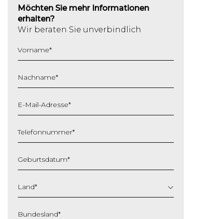
Möchten Sie mehr Informationen
erhalten?
Wir beraten Sie unverbindlich
Vorname
*
Nachname
*
E-Mail-Adresse
*
Telefonnummer
*
Geburtsdatum
*
TT
Schrägstrich
Land
*
MM
Schrägstrich
Bundesland
*
JJJJ