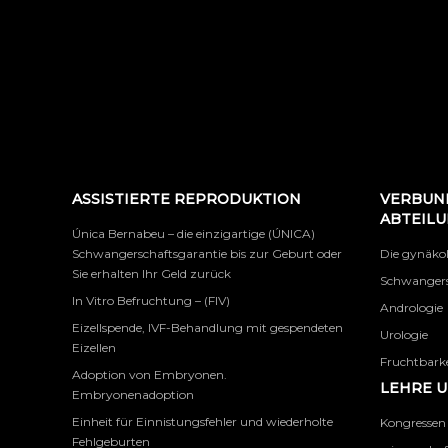
ASSISTIERTE REPRODUKTION
VERBUN
ABTEIL
Única Bernabeu – die einzigartige (ÚNICA)
Schwangerschaftsgarantie bis zur Geburt oder
Die gynäko
Sie erhalten Ihr Geld zurück
Schwangers
In Vitro Befruchtung – (FIV)
Andrologie
Eizellspende, IVF-Behandlung mit gespendeten
Urologie
Eizellen
Fruchtbarke
Adoption von Embryonen.
LEHRE 
Embryonenadoption
Einheit für Einnistungsfehler und wiederholte
Kongressen
Fehlgeburten