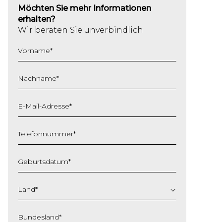
Möchten Sie mehr Informationen
erhalten?
Wir beraten Sie unverbindlich
Vorname
*
Nachname
*
E-Mail-Adresse
*
Telefonnummer
*
Geburtsdatum
*
TT
Schrägstrich
Land
*
MM
Schrägstrich
Bundesland
*
JJJJ