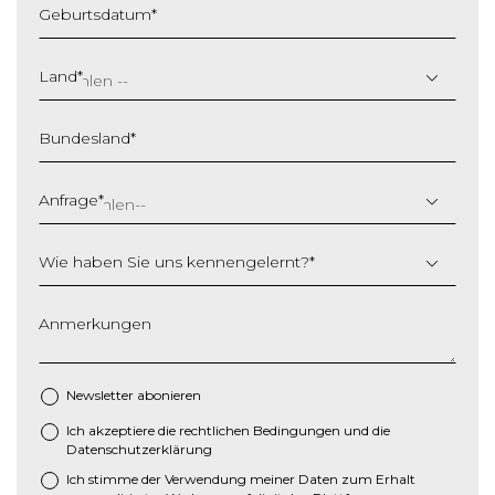
Geburtsdatum
*
T
T
Land
*
S
c
Bundesland
*
h
r
ä
Anfrage
*
g
s
Wie haben Sie uns kennengelernt?
*
t
r
i
Anmerkungen
c
h
M
Newsletter abonieren
M
Ich akzeptiere die
rechtlichen Bedingungen
und die
*
S
Datenschutzerklärung
c
Ich stimme der Verwendung meiner Daten zum Erhalt
h