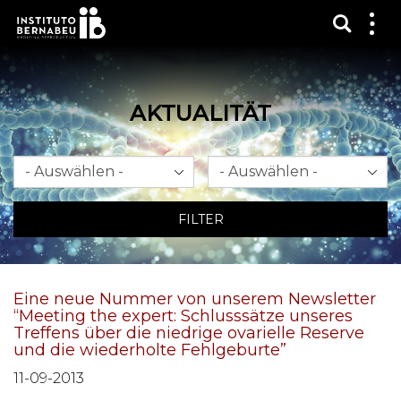
Suchma
Zei
das
Me
AKTUALITÄT
Monat
Jahr
FILTER
Eine neue Nummer von unserem Newsletter
“Meeting the expert: Schlusssätze unseres
Treffens über die niedrige ovarielle Reserve
und die wiederholte Fehlgeburte”
11-09-2013