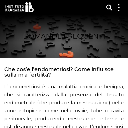
Mostra
Mos
me
DOMANDE FREQUENTI
Che cos’e l’endometriosi? Come influisce
sulla mia fertilità?
L’ endometriosi è una malattia cronica e benigna,
che si caratterizza dalla presenza del tessuto
endometriale (che produce la mestruazione) nelle
zone ectopiche, come nelle ovaie, tube o cavità
peritoneale, producendo mestruazioni interne e
cisti di sangue mestruale nelle ovaie. L’endometriosi,