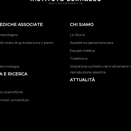
EDICHE ASSOCIATE
CHI SIAMO
inecologico
La Storia
llo stato di gravidanza e il parto
Assistenza personalizzata
Equipe medica
Traiettoria
docrinologia
Statistiche sull’esito nei trattamenti 
riproduzione assistita
 E RICERCA
ATTUALITÀ
i scientifiche
incoli universitari