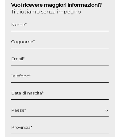
Vuoi ricevere maggiori informazioni?
Ti aiutiamo senza impegno
Nome
*
Cognome
*
Email
*
Telefono
*
Data di nascita
*
GG
slash
Paese
*
MM
slash
Provincia
*
AAAA