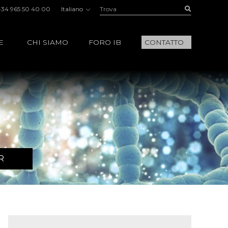
Trova:
Buscar
+34 965 50 40 00
Italiano
E
CHI SIAMO
FORO IB
CONTATTO
R