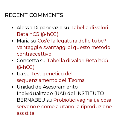
RECENT COMMENTS
Alessia Di pancrazio
su
Tabella di valori
Beta hCG (β-hCG)
Maria
su
Cos’è la legatura delle tube?
Vantaggi e svantaggi di questo metodo
contraccettivo
Concetta
su
Tabella di valori Beta hCG
(β-hCG)
Lia
su
Test genetico del
sequenziamento dell’Esoma
Unidad de Asesoramiento
Individualizado (UAI) del INSTITUTO
BERNABEU
su
Probiotici vaginali, a cosa
servono e come aiutano la riproduzione
assistita