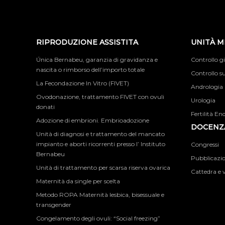
RIPRODUZIONE ASSISTITA
UNITÀ M
Única Bernabeu, garanzia di gravidanza e
Controllo g
nascita o rimborso dell’importo totale
Controllo su
La Fecondazione In Vitro (FIVET)
Andrologia
Ovodonazione, trattamento FIVET con ovuli
Urologia
donati
Fertilità En
Adozione di embrioni. Embrioadozione
DOCENZA
Unità di diagnosi e trattamento del mancato
impianto e aborti ricorrenti presso l’ Instituto
Congressi
Bernabeu
Pubblicazion
Unità di trattamento per scarsa riserva ovarica
Cattedra e v
Maternità da single per scelta
Metodo ROPA Maternità lesbica, bisessuale e
transgender
Congelamento degli ovuli: “Social freezing”