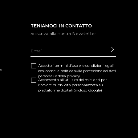
TENIAMOCI IN CONTATTO
Si iscriva alla nostra Newsletter
INVIARE
Accetto i termini d’uso e le
condizioni legali
di
così come la
politica sulla protezione dei dati
personali e della privacy
Acconsento all'utilizzo dei miei dati per
ricevere pubblicità personalizzata su
piattaforme digitali (incluso Google)