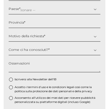
GG
slash
Paese
*
MM
slash
Provincia
*
AAAA
Motivo della richiesta
*
Come ci ha conosciuti?
*
Osservazioni
Iscriversi alla Newsletter dell'IB
Accetto i termini d’uso e le
condizioni legali
così come la
*
politica sulla protezione dei dati personali e della privacy
Acconsento all'utilizzo dei miei dati per ricevere pubblicità
personalizzata su piattaforme digitali (incluso Google)