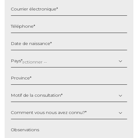
Courrier électronique
*
Téléphone
*
Date de naissance
*
JJ
slash
Pays
*
MM
slash
Province
*
AAAA
Motif de la consultation
*
Comment vous nous avez connu?
*
Observations