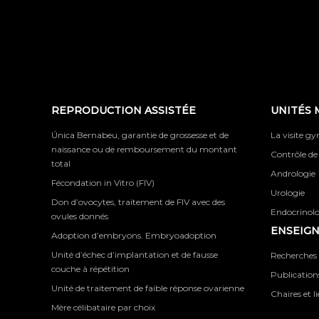
REPRODUCTION ASSISTÉE
UNITÉS 
Única Bernabeu, garantie de grossesse et de
La visite g
naissance ou de remboursement du montant
Contrôle de
total
Andrologie
Fécondation in Vitro (FIV)
Urologie
Don d’ovocytes, traitement de FIV avec des
Endocrinolog
ovules donnés
ENSEIG
Adoption d’embryons. Embryoadoption
Unité d’échec d’implantation et de fausse
Recherches 
couche à répétition
Publications
Unité de traitement de faible réponse ovarienne
Chaires et l
Mère célibataire par choix