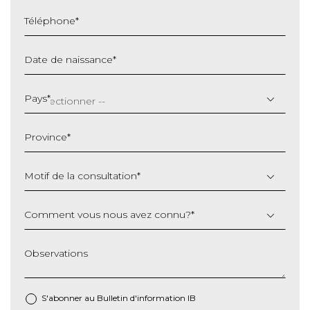
Téléphone
*
Date de naissance
*
JJ
slash
Pays
*
MM
slash
Province
*
AAAA
Motif de la consultation
*
Comment vous nous avez connu?
*
Observations
S'abonner au Bulletin d'information IB