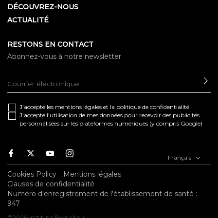
DÉCOUVREZ-NOUS
ACTUALITÉ
RESTONS EN CONTACT
Abonnez-vous à notre newsletter
EN
J'accepte les
mentions légales
et la
politique de confidentialité
J'accepte l'utilisation de mes données pour recevoir des publicités
personnalisées sur les plateformes numériques (y compris Google)
Facebook
Twitter
Youtube
Instagram
Français
Cookies Policy
Mentions légales
Clauses de confidentialité
Numéro d'enregistrement de l'établissement de santé :
947
©2026 Instituto Bernabeu