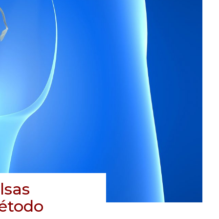
lsas
método