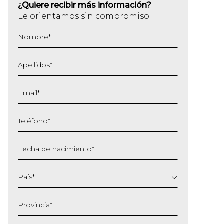
¿Quiere recibir más información?
Le orientamos sin compromiso
Nombre
*
Apellidos
*
Email
*
Teléfono
*
Fecha de nacimiento
*
DD
barra
País
*
MM
barra
Provincia
*
AAAA