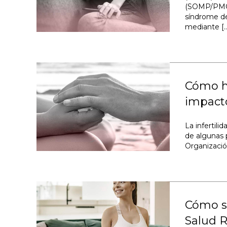
(SOMP/PMOS
síndrome de
mediante [
Cómo ha
impact
La infertil
de algunas p
Organización
Cómo sa
Salud 