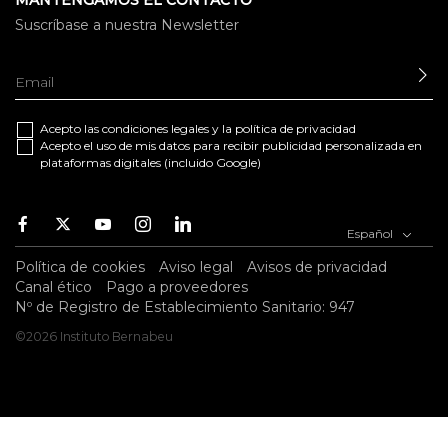
MANTENGAMOS EL CONTACTO
Suscríbase a nuestra Newsletter
EN
Acepto las
condiciones legales
y la
política de privacidad
Acepto el uso de mis datos para recibir publicidad personalizada en
plataformas digitales (incluido Google)
Facebook
Twitter
Youtube
Instagram
Youtube
Español
Política de cookies
Aviso legal
Avisos de privacidad
Canal ético
Pago a proveedores
Nº de Registro de Establecimiento Sanitario: 947
©2026 Instituto Bernabeu