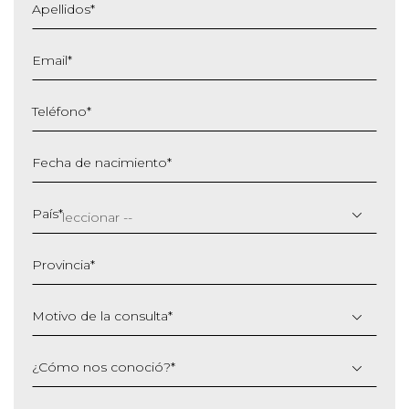
Apellidos
*
Email
*
Teléfono
*
Fecha de nacimiento
*
DD
barra
País
*
MM
barra
Provincia
*
AAAA
Motivo de la consulta
*
¿Cómo nos conoció?
*