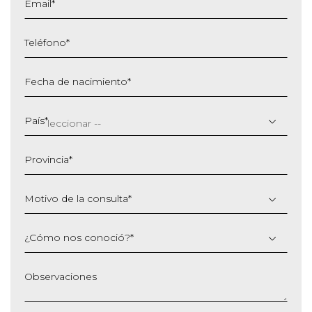
Email
*
Teléfono
*
Fecha de nacimiento
*
DD
barra
País
*
MM
barra
Provincia
*
AAAA
Motivo de la consulta
*
¿Cómo nos conoció?
*
Observaciones