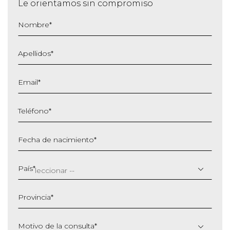
Le orientamos sin compromiso
Nombre
*
Apellidos
*
Email
*
Teléfono
*
Fecha de nacimiento
*
DD
barra
País
*
MM
barra
Provincia
*
AAAA
Motivo de la consulta
*