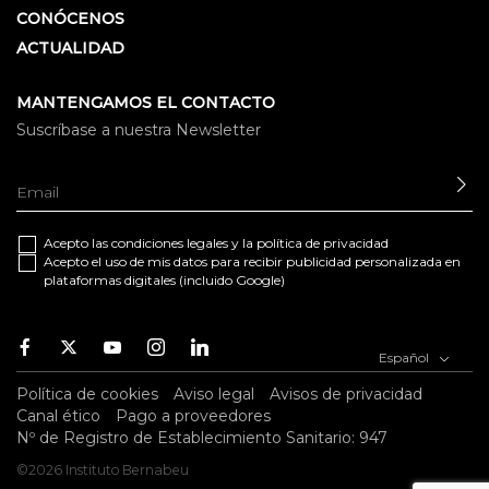
CONÓCENOS
ACTUALIDAD
MANTENGAMOS EL CONTACTO
Suscríbase a nuestra Newsletter
EN
Acepto las
condiciones legales
y la
política de privacidad
Acepto el uso de mis datos para recibir publicidad personalizada en
plataformas digitales (incluido Google)
Facebook
Twitter
Youtube
Instagram
Youtube
Español
Política de cookies
Aviso legal
Avisos de privacidad
Canal ético
Pago a proveedores
Nº de Registro de Establecimiento Sanitario: 947
©2026 Instituto Bernabeu