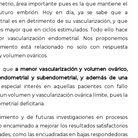
etrio, área importante pues es la que mantiene el
 futuro embrión. Hoy en día, ya se sabe que a
rial es en detrimento de su vascularización, y que
 es mayor que en ciclos estimulados. Todo ello hace
r vascularización endometrial. Nos proponemos
miento está relacionado no solo con respuesta
 y volumen ováricos.
n que
a menor vascularización y volumen ovárico,
 endometrial y subendometrial, y además de una
e especial interés en aquellas pacientes con fallo
n volumen y vascularización ovárica límite, pues la
etrial deficitaria.
miento y de futuras investigaciones en procesos
lo encaminado a mejorar los resultados satisfactorios
tades, como las encuadradas en bajas respondedoras