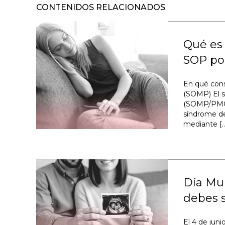
CONTENIDOS RELACIONADOS
Qué es 
SOP p
En qué cons
(SOMP) El s
(SOMP/PMOS
síndrome de
mediante [
Día Mun
debes 
El 4 de juni