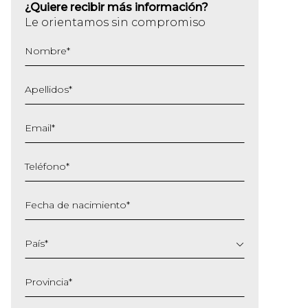
¿Quiere recibir más información?
Le orientamos sin compromiso
Nombre
*
Apellidos
*
Email
*
Teléfono
*
Fecha de nacimiento
*
DD
barra
País
*
MM
barra
Provincia
*
AAAA