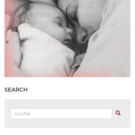
J
J
J
SEARCH
Suche:
Buscar