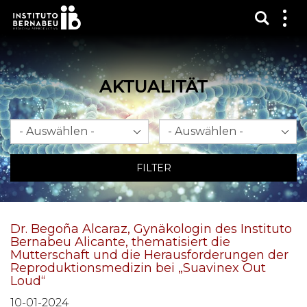
Suchma
Zei
das
Me
AKTUALITÄT
Monat
Jahr
FILTER
Dr. Begoña Alcaraz, Gynäkologin des Instituto
Bernabeu Alicante, thematisiert die
Mutterschaft und die Herausforderungen der
Reproduktionsmedizin bei „Suavinex Out
Loud“
10-01-2024