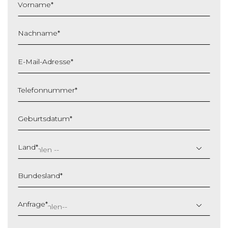
Vorname
*
Nachname
*
E-Mail-Adresse
*
Telefonnummer
*
Geburtsdatum
*
T
T
Land
*
S
c
Bundesland
*
h
r
ä
Anfrage
*
g
s