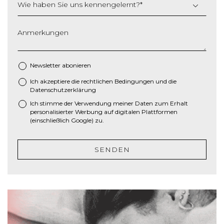
Wie haben Sie uns kennengelernt?
*
t
r
i
Anmerkungen
c
h
M
Newsletter abonieren
M
Ich akzeptiere die
rechtlichen Bedingungen
und die
*
S
Datenschutzerklärung
c
Ich stimme der Verwendung meiner Daten zum Erhalt
h
personalisierter Werbung auf digitalen Plattformen
r
(einschließlich Google) zu.
ä
g
SENDEN
s
t
r
i
c
h
J