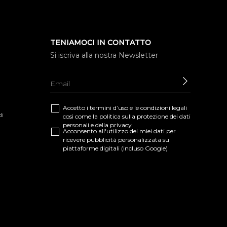
TENIAMOCI IN CONTATTO
Si iscriva alla nostra Newsletter
INVIARE
Accetto i termini d’uso e le
condizioni legali
di
così come la
politica sulla protezione dei dati
personali e della privacy
Acconsento all'utilizzo dei miei dati per
ricevere pubblicità personalizzata su
piattaforme digitali (incluso Google)