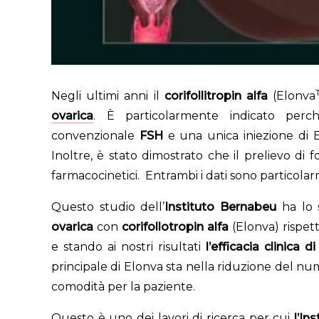
Negli ultimi anni il
corifollitropin alfa
(Elonva
ovarica
. È particolarmente indicato per
convenzionale
FSH
e una unica iniezione di El
Inoltre, è stato dimostrato che il prelievo di fo
farmacocinetici. Entrambi i dati sono particola
Questo studio dell’
Instituto Bernabeu
ha lo s
ovarica
con
corifollotropin alfa
(Elonva) rispet
e stando ai nostri risultati
l’efficacia clinica 
principale di Elonva sta nella riduzione del nu
comodità per la paziente.
Questo è uno dei lavori di ricerca per cui
l’In