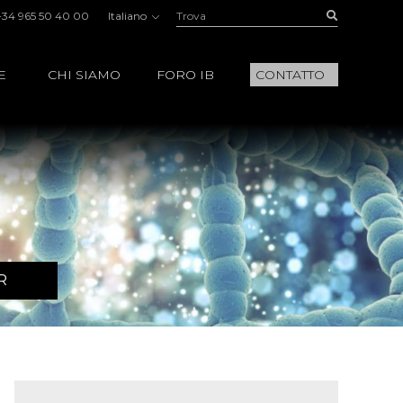
Trova:
Buscar
+34 965 50 40 00
Italiano
E
CHI SIAMO
FORO IB
CONTATTO
R