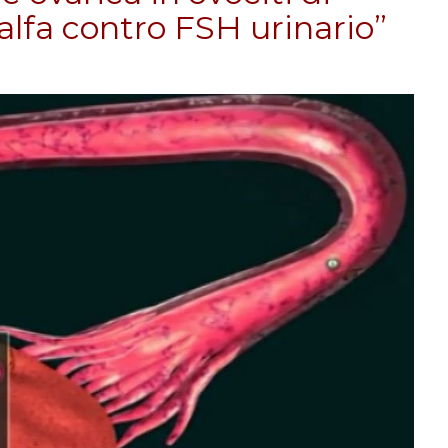
 alfa contro FSH urinario”