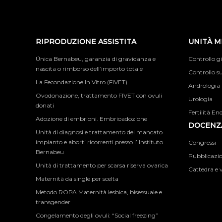
RIPRODUZIONE ASSISTITA
UNITÀ M
Única Bernabeu, garanzia di gravidanza e
Controllo g
nascita o rimborso dell’importo totale
Controllo su
La Fecondazione In Vitro (FIVET)
Andrologia
Ovodonazione, trattamento FIVET con ovuli
Urologia
donati
Fertilità En
Adozione di embrioni. Embrioadozione
DOCENZA
Unità di diagnosi e trattamento del mancato
impianto e aborti ricorrenti presso l’ Instituto
Congressi
Bernabeu
Pubblicazion
Unità di trattamento per scarsa riserva ovarica
Cattedra e v
Maternità da single per scelta
Metodo ROPA Maternità lesbica, bisessuale e
transgender
Congelamento degli ovuli: “Social freezing”