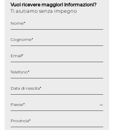
Vuoi ricevere maggiori informazioni?
Ti aiutiamo senza impegno
Nome
*
Cognome
*
Email
*
Telefono
*
Data di nascita
*
GG
slash
Paese
*
MM
slash
Provincia
*
AAAA