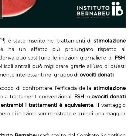
TM
) è stato inserito nei trattamenti di
stimolazione
ché ha un effetto più prolungato rispetto al
onva può sostituire le iniezioni giornaliere di
FSH
.
llicoli antrali può migliorare grazie all’uso di questi
rmente interessanti nel gruppo di
ovociti donati
.
copo di confrontare l’efficacia della
stimolazione
to ai trattamenti convenzionali
FSH
in
ovociti donati
di entrambi i trattamenti è equivalente
. Il vantaggio
mero di iniezioni somministrate e quindi una maggior
stituto Bernabeu
sarà scelto dal Comitato Scientifico