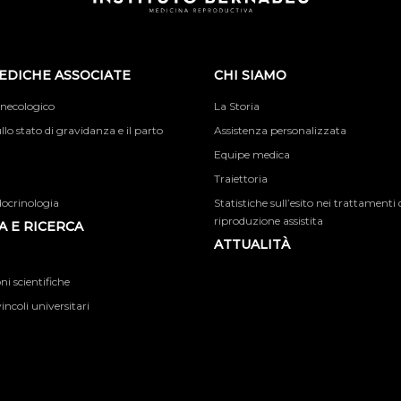
EDICHE ASSOCIATE
CHI SIAMO
inecologico
La Storia
llo stato di gravidanza e il parto
Assistenza personalizzata
Equipe medica
Traiettoria
docrinologia
Statistiche sull’esito nei trattamenti 
riproduzione assistita
 E RICERCA
ATTUALITÀ
i scientifiche
incoli universitari