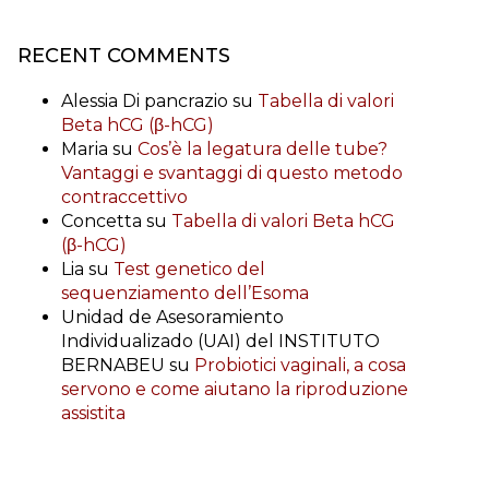
RECENT COMMENTS
Alessia Di pancrazio
su
Tabella di valori
Beta hCG (β-hCG)
Maria
su
Cos’è la legatura delle tube?
Vantaggi e svantaggi di questo metodo
contraccettivo
Concetta
su
Tabella di valori Beta hCG
(β-hCG)
Lia
su
Test genetico del
sequenziamento dell’Esoma
Unidad de Asesoramiento
Individualizado (UAI) del INSTITUTO
BERNABEU
su
Probiotici vaginali, a cosa
servono e come aiutano la riproduzione
assistita