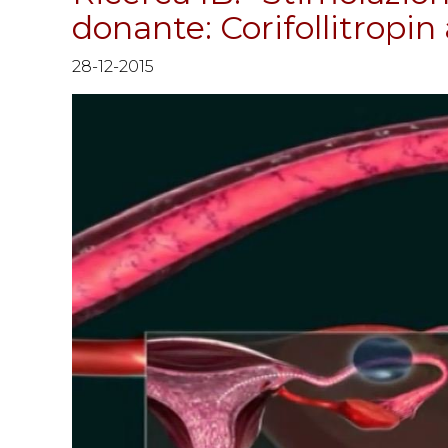
donante: Corifollitropin
28-12-2015