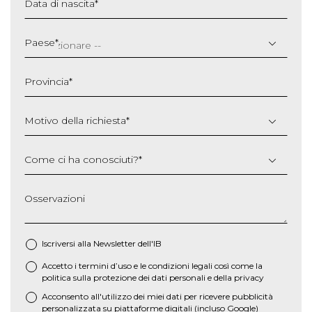
Data di nascita
*
GG
slash
Paese
*
MM
slash
Provincia
*
AAAA
Motivo della richiesta
*
Come ci ha conosciuti?
*
Osservazioni
Iscriversi alla Newsletter dell'IB
Accetto i termini d’uso e le
condizioni legali
così come la
*
politica sulla protezione dei dati personali e della privacy
Acconsento all'utilizzo dei miei dati per ricevere pubblicità
personalizzata su piattaforme digitali (incluso Google)