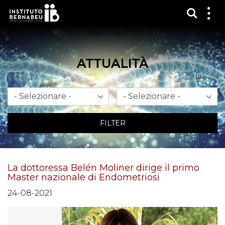
Mostra
Mos
me
ATTUALITÀ
Mese
Anno
FILTER
La dottoressa Belén Moliner dirige il primo
Master nazionale di Endometriosi
24-08-2021