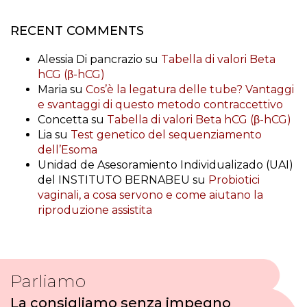
RECENT COMMENTS
Alessia Di pancrazio
su
Tabella di valori Beta
hCG (β-hCG)
Maria
su
Cos’è la legatura delle tube? Vantaggi
e svantaggi di questo metodo contraccettivo
Concetta
su
Tabella di valori Beta hCG (β-hCG)
Lia
su
Test genetico del sequenziamento
dell’Esoma
Unidad de Asesoramiento Individualizado (UAI)
del INSTITUTO BERNABEU
su
Probiotici
vaginali, a cosa servono e come aiutano la
riproduzione assistita
Parliamo
La consigliamo senza impegno