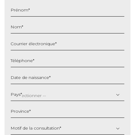
Prénom
*
Nom
*
Courrier électronique
*
Téléphone
*
Date de naissance
*
JJ
slash
Pays
*
MM
slash
Province
*
AAAA
Motif de la consultation
*