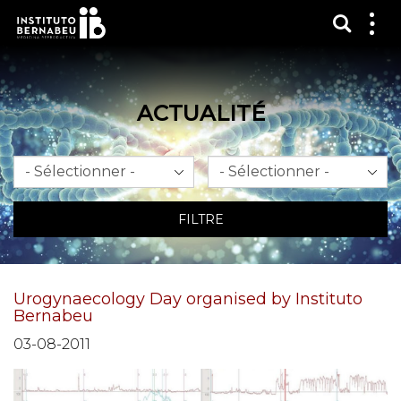
Affich
Affi
le
me
ACTUALITÉ
Mois
An
FILTRE
Urogynaecology Day organised by Instituto
Bernabeu
03-08-2011