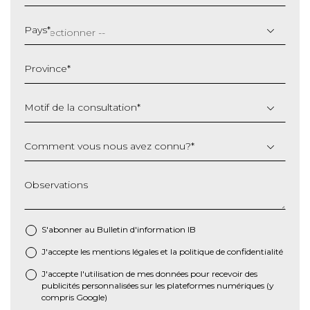
JJ
slash
Pays
*
MM
slash
Province
*
AAAA
Motif de la consultation
*
Comment vous nous avez connu?
*
Observations
S'abonner au Bulletin d'information IB
J'accepte les
mentions légales
et la
politique de confidentialité
*
J'accepte l'utilisation de mes données pour recevoir des
publicités personnalisées sur les plateformes numériques (y
compris Google)