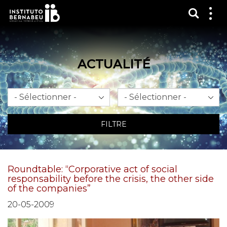
Affich
Affi
le
me
ACTUALITÉ
Mois
An
FILTRE
Roundtable: “Corporative act of social
responsability before the crisis, the other side
of the companies”
20-05-2009