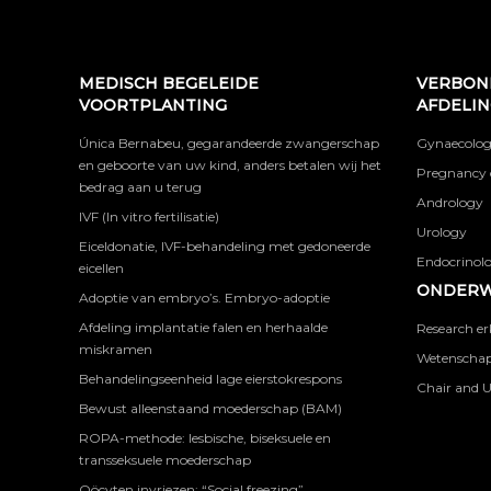
MEDISCH BEGELEIDE
VERBON
VOORTPLANTING
AFDELI
Única Bernabeu, gegarandeerde zwangerschap
Gynaecolog
en geboorte van uw kind, anders betalen wij het
Pregnancy 
bedrag aan u terug
Andrology
IVF (In vitro fertilisatie)
Urology
Eiceldonatie, IVF-behandeling met gedoneerde
Endocrinolog
eicellen
ONDERW
Adoptie van embryo’s. Embryo-adoptie
Afdeling implantatie falen en herhaalde
Research er
miskramen
Wetenschapp
Behandelingseenheid lage eierstokrespons
Chair and U
Bewust alleenstaand moederschap (BAM)
ROPA-methode: lesbische, biseksuele en
transseksuele moederschap
Oöcyten invriezen: “Social freezing”