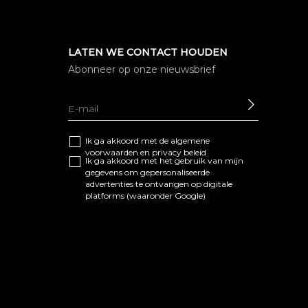
LATEN WE CONTACT HOUDEN
Abonneer op onze nieuwsbrief
SEND
Ik ga akkoord met de algemene
voorwaarden
en
privacy beleid
Ik ga akkoord met het gebruik van mijn
gegevens om gepersonaliseerde
advertenties te ontvangen op digitale
platforms (waaronder Google)