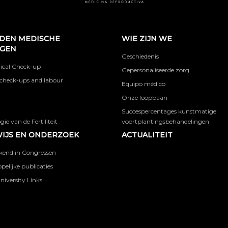
DEN MEDISCHE
WIE ZIJN WE
NGEN
Geschiedenis
ical Check-up
Gepersonaliseerde zorg
check-ups and labour
Equipo médico
Onze loopbaan
Succespercentages kunstmatige
ie van de Fertiliteit
voortplantingsbehandelingen
IJS EN ONDERZOEK
ACTUALITEIT
kend in Congressen
elijke publicaties
niversity Links