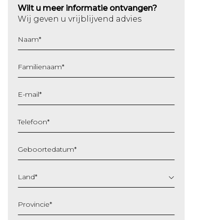
Wilt u meer informatie ontvangen?
Wij geven u vrijblijvend advies
Naam
*
Familienaam
*
E-mail
*
Telefoon
*
Geboortedatum
*
DD
slash
Land
*
MM
slash
Provincie
*
JJJJ