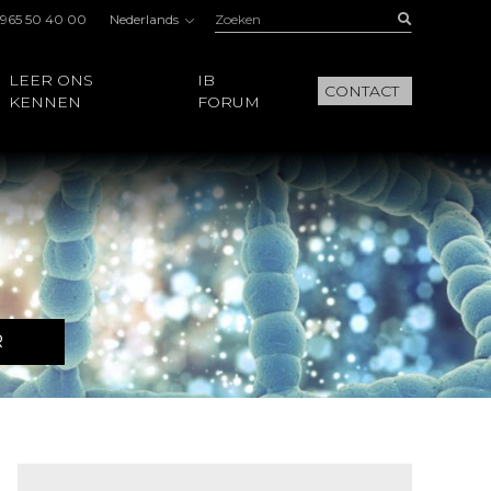
Zoeken:
Buscar
 965 50 40 00
Nederlands
LEER ONS
IB
CONTACT
KENNEN
FORUM
R