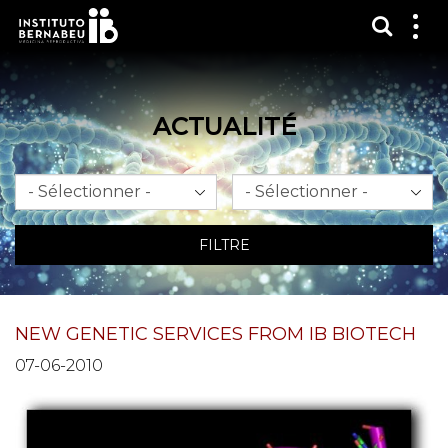
Affich
Affi
le
me
ACTUALITÉ
Mois
An
FILTRE
NEW GENETIC SERVICES FROM IB BIOTECH
07-06-2010