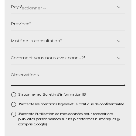
slash
Pays
*
MM
slash
Province
*
AAAA
Motif de la consultation
*
Comment vous nous avez connu?
*
Observations
S'abonner au Bulletin d'information IB
J'accepte les
mentions légales
et la
politique de confidentialité
*
J'accepte l'utilisation de mes données pour recevoir des
publicités personnalisées sur les plateformes numériques (y
compris Google)