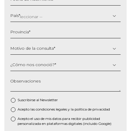
DD
barra
País
*
MM
barra
Provincia
*
AAAA
Motivo de la consulta
*
¿Cómo nos conoció?
*
Observaciones
Suscribirse al
Newsletter
Acepto las
condiciones legales
y la
política de privacidad
*
Acepto el uso de mis datos para recibir publicidad
personalizada en plataformas digitales (incluido Google)