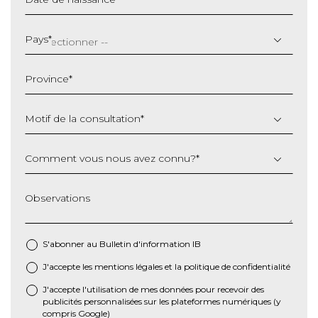
JJ
slash
Pays
*
MM
slash
Province
*
AAAA
Motif de la consultation
*
Comment vous nous avez connu?
*
Observations
S'abonner au Bulletin d'information IB
J'accepte les
mentions légales
et la
politique de confidentialité
*
J'accepte l'utilisation de mes données pour recevoir des
publicités personnalisées sur les plateformes numériques (y
compris Google)