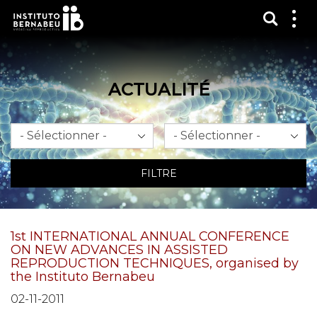
Affich
Affi
le
me
ACTUALITÉ
Mois
An
FILTRE
1st INTERNATIONAL ANNUAL CONFERENCE
ON NEW ADVANCES IN ASSISTED
REPRODUCTION TECHNIQUES, organised by
the Instituto Bernabeu
02-11-2011