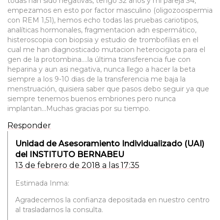
todas han sido negativas, tengo 32 años y mi pareja 34,
empezamos en esto por factor masculino (oligozoospermia
con REM 1,51), hemos echo todas las pruebas cariotipos,
analíticas hormonales, fragmentacion adn espermático,
histeroscopia con biopsia y estudio de trombofilias en el
cual me han diagnosticado mutacion heterocigota para el
gen de la protombina….la última transferencia fue con
heparina y aun asi negativa, nunca llego a hacer la beta
siempre a los 9-10 dias de la transferencia me baja la
menstruación, quisiera saber que pasos debo seguir ya que
siempre tenemos buenos embriones pero nunca
implantan…Muchas gracias por su tiempo.
Responder
Unidad de Asesoramiento Individualizado (UAI)
del INSTITUTO BERNABEU
13 de febrero de 2018 a las 17:35
Estimada Inma:
Agradecemos la confianza depositada en nuestro centro
al trasladarnos la consulta.