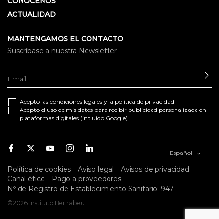
CONÓCENOS
ACTUALIDAD
MANTENGAMOS EL CONTACTO
Suscríbase a nuestra Newsletter
EN
Acepto las
condiciones legales
y la
política de privacidad
Acepto el uso de mis datos para recibir publicidad personalizada en
plataformas digitales (incluido Google)
Facebook
Twitter
Youtube
Instagram
Youtube
Español
Política de cookies
Aviso legal
Avisos de privacidad
Canal ético
Pago a proveedores
Nº de Registro de Establecimiento Sanitario: 947
©2026 Instituto Bernabeu