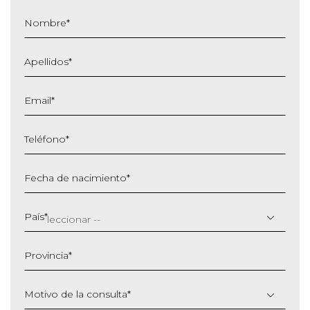
Nombre
*
Apellidos
*
Email
*
Teléfono
*
Fecha de nacimiento
*
DD
barra
País
*
MM
barra
Provincia
*
AAAA
Motivo de la consulta
*