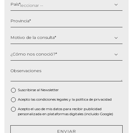
barra
País
*
MM
barra
Provincia
*
AAAA
Motivo de la consulta
*
¿Cómo nos conoció?
*
Observaciones
Suscribirse al
Newsletter
Acepto las
condiciones legales
y la
política de privacidad
*
Acepto el uso de mis datos para recibir publicidad
personalizada en plataformas digitales (incluido Google)
ENVIAR